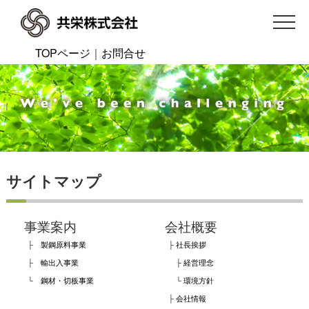
TOPページ
｜
お問合せ
サイトマップ
事業案内
会社概要
├
製鋼原料事業
├
社長挨拶
├
輸出入事業
├
経営理念
└
鋼材・切板事業
└
環境方針
├
会社情報